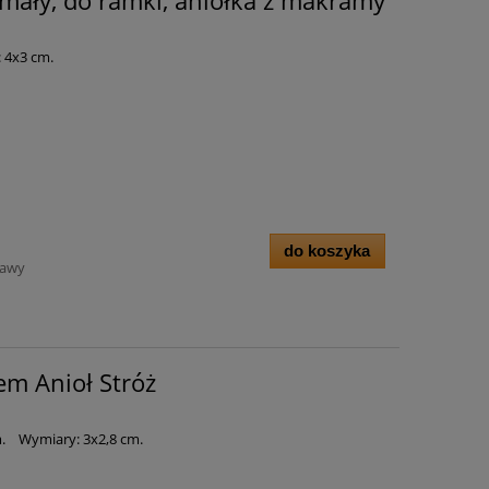
ały, do ramki, aniołka z makramy
 4x3 cm.
do koszyka
tawy
m Anioł Stróż
m. Wymiary: 3x2,8 cm.