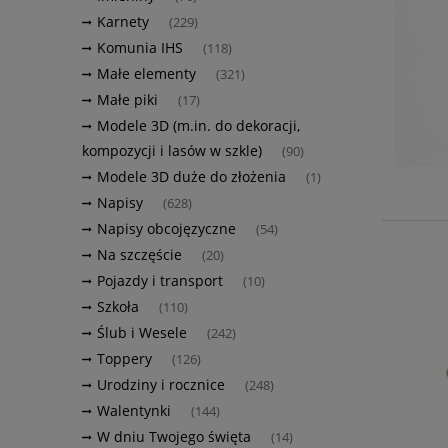
Karnety
(229)
Komunia IHS
(118)
Małe elementy
(321)
Małe piki
(17)
Modele 3D (m.in. do dekoracji,
kompozycji i lasów w szkle)
(90)
Modele 3D duże do złożenia
(1)
Napisy
(628)
Napisy obcojęzyczne
(54)
Na szczęście
(20)
Pojazdy i transport
(10)
Szkoła
(110)
Ślub i Wesele
(242)
Toppery
(126)
Urodziny i rocznice
(248)
Walentynki
(144)
W dniu Twojego święta
(14)