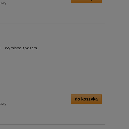
tawy
m. Wymiary: 3,5x3 cm.
do koszyka
tawy