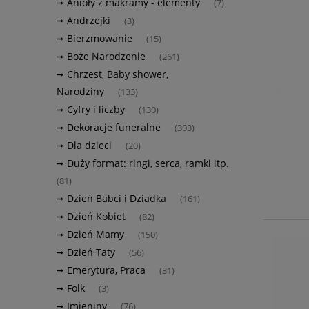
Anioły z makramy - elementy
(7)
Andrzejki
(3)
Bierzmowanie
(15)
Boże Narodzenie
(261)
Chrzest, Baby shower,
Narodziny
(133)
Cyfry i liczby
(130)
Dekoracje funeralne
(303)
Dla dzieci
(20)
Duży format: ringi, serca, ramki itp.
(81)
Dzień Babci i Dziadka
(161)
Dzień Kobiet
(82)
Dzień Mamy
(150)
Dzień Taty
(56)
Emerytura, Praca
(31)
Folk
(3)
Imieniny
(76)