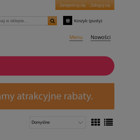
Zarejestruj się
Zaloguj się
Koszyk:
(pusty)
Menu
Nowości